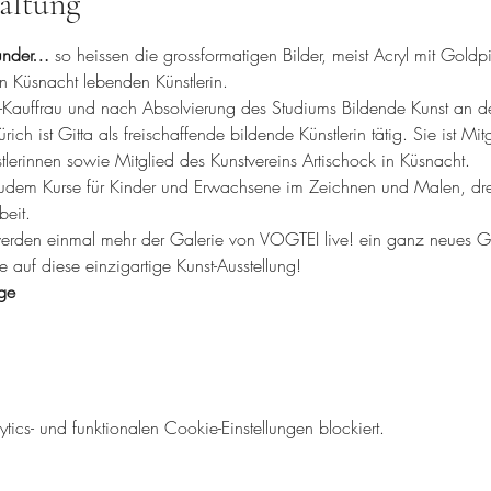
altung
Wunder… 
so heissen die grossformatigen Bilder, meist Acryl mit Gold
n Küsnacht lebenden Künstlerin.
til-Kauffrau und nach Absolvierung des Studiums Bildende Kunst an d
ch ist Gitta als freischaffende bildende Künstlerin tätig. Sie ist Mi
stlerinnen sowie Mitglied des Kunstvereins Artischock in Küsnacht.
 zudem Kurse für Kinder und Erwachsene im Zeichnen und Malen, dre
eit.
werden einmal mehr der Galerie von VOGTEI live! ein ganz neues Ge
 auf diese einzigartige Kunst-Ausstellung!
age
cs- und funktionalen Cookie-Einstellungen blockiert.