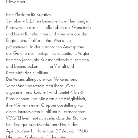
November
Eine Plattform für Kreative
Seit über 40 Jahren bereichert die Herrliberger 
Kunstwoche das kulturelle Leben der Gemeinde 
und bietet Künstlerinnen und Künstlern aus der 
Region eine Plattform, ihre Werke zu 
präsentieren. In der historischen Atmosphäre 
der Galerie des heutigen Kulturzentrums Vogtei 
kommen jedes Jahr Kunstschaffende zusammen 
und beeindrucken mit ihrer Vielfalt und 
Kreativität das Publikum.
Die Veranstaltung, die vom Verkehrs- und 
Verschönerungsverein Herrliberg (VVH) 
organisiert und kuratiert wird, bietet 4 bis 6 
Künstlerinnen und Künstlern eine Möglichkeit, 
ihre Werke in einer Gruppenausstellung vor 
einem interessierten Publikum zu präsentieren.
VOGTEI live! freut sich sehr, dass der Start der 
Herrliberger Kunstwoche am «First Friday 
Apéro», dem 1. November 2024, ab 19.00 
Uhr in der Galerie stattfinden wird.