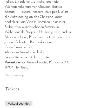
Italien. Ein solcher war sicher auch die 
Weihnachtskantate von Giovanni Battista 
Bassani. „Nascere, nascere, dive puellule“ ist 
die Aufforderung an das Christkind, doch 
endlich auf die Welt zu kommen. In unserer 
Stube, dem wunderschönen Festsaal im 
Wohnhaus der Vogtei in Herrliberg wird zudem 
Musik von Henry Purcell und natürlich auch von 
Johann Sebastian Bach erklingen.
Grete Einsiedler, Alt
Alexander Seidel, Cembalo
Sergio Bermúdez Bullido, Laute
Veranstaltunsort
 Festsaal Vogtei, Pfarrgasse 41, 
8704 Herrliberg
Mehr anzeigen
Tickets
Verkauf beendet